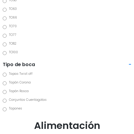
TO58
TO63
TO66
TO70
TO77
TO82
TO100
Tipo de boca
-
Tapas Twist off
Tapón Corona
Tapón Rosca
Conjuntos Cuentagotas
Tapones
Alimentación