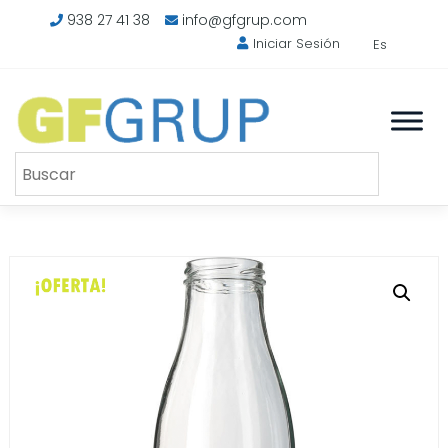
Saltar
938 27 41 38
info@gfgrup.com
al
Iniciar Sesión
Es
contenido