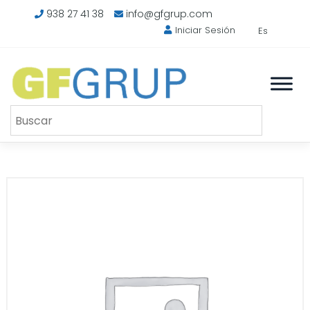
Saltar
938 27 41 38
info@gfgrup.com
al
Iniciar Sesión
Es
contenido