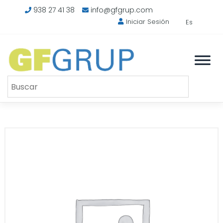
Saltar
938 27 41 38
info@gfgrup.com
al
Iniciar Sesión
Es
contenido