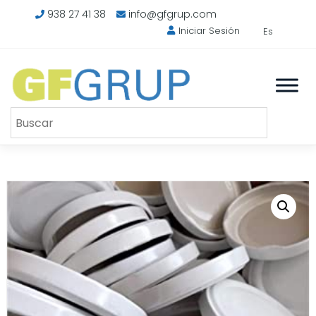
Saltar
938 27 41 38
info@gfgrup.com
al
Iniciar Sesión
Es
contenido