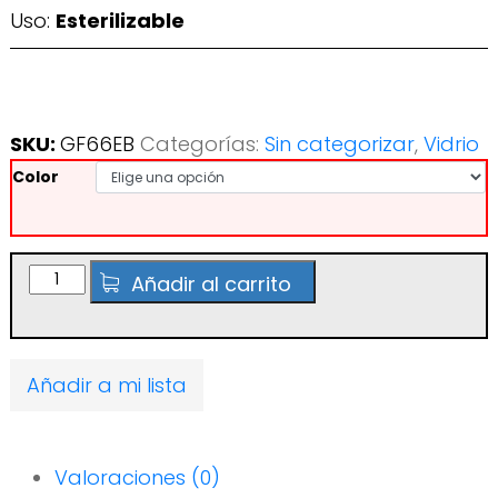
Uso:
Esterilizable
SKU:
GF66EB
Categorías:
Sin categorizar
,
Vidrio
Color
Tapa
Añadir al carrito
TO66
RTS
Esterilizable
BPANI
Añadir a mi lista
cantidad
Valoraciones (0)