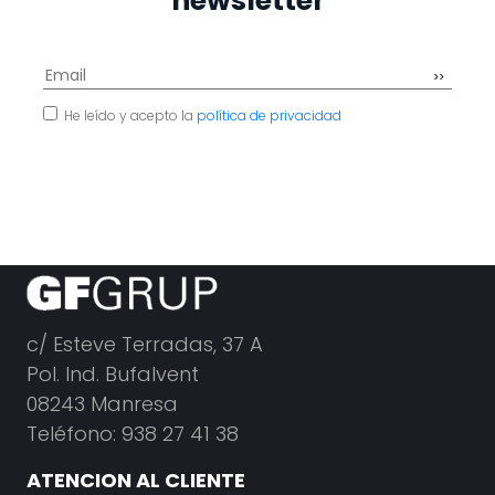
newsletter
He leído y acepto la
política de privacidad
c/ Esteve Terradas, 37 A
Pol. Ind. Bufalvent
08243 Manresa
Teléfono: 938 27 41 38
ATENCION AL CLIENTE