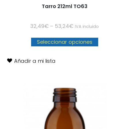
Tarro 212ml TO63
32,49
€
–
53,24
€
IVA incluido
Seleccionar opciones
Añadir a mi lista