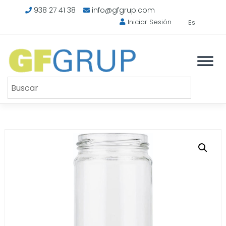
Saltar
938 27 41 38
info@gfgrup.com
al
Iniciar Sesión
Es
contenido